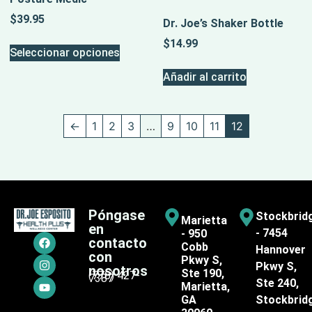
$
39.95
Dr. Joe’s Shaker Bottle
$
14.99
Seleccionar opciones
Añadir al carrito
←
1
2
3
…
9
10
11
12
Póngase
Stockbrid
Marietta
en
- 7454
- 950
contacto
Cobb
Hannover
con
Pkwy S,
Pkwy S,
nosotros
Ste 190,
(770) 427-
7387
Ste 240,
Marietta,
GA
Stockbrid