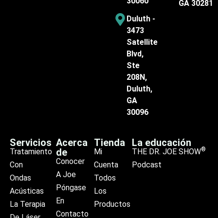
30060
GA 30281
Duluth -
3473
Satellite
Blvd,
Ste
208N,
Duluth,
GA
30096
Servicios
Acerca
Tienda
La educación
®
de
Tratamiento
Mi
THE DR. JOE SHOW
Conocer
Con
Cuenta
Podcast
A Joe
Ondas
Todos
Póngase
Acústicas
Los
En
La Terapia
Productos
Contacto
De Láser