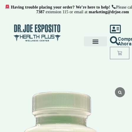
Having trouble placing your order? We’re here to help!
Please cal
7387
extension 115 or email at
marketing@drjoe.com
Comp
Ahora