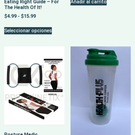
Añadir al carrito
Eating Right Guide – For
The Health Of It!
$
4.99
-
$
15.99
Seleccionar opciones
Posture Medic