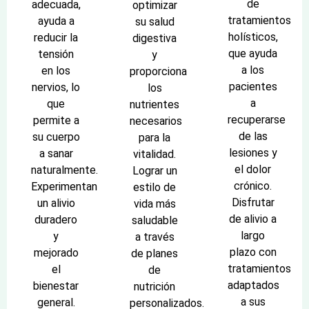
de
adecuada,
optimizar
tratamientos
ayuda a
su salud
holísticos,
reducir la
digestiva
que ayuda
tensión
y
a los
en los
proporciona
pacientes
nervios, lo
los
a
que
nutrientes
recuperarse
permite a
necesarios
de las
su cuerpo
para la
lesiones y
a sanar
vitalidad.
el dolor
naturalmente.
Lograr un
crónico.
Experimentan
estilo de
Disfrutar
un alivio
vida más
de alivio a
duradero
saludable
largo
y
a través
plazo con
mejorado
de planes
tratamientos
el
de
adaptados
bienestar
nutrición
a sus
general.
personalizados.