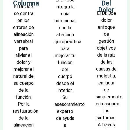
Columna
Del
El Dr. Joe
integra la
Dolor
El Dr. Joe
se centra
guía
dolor
en los
nutricional
enfoque
errores de
con la
de
alineación
atención
gestión
vertebral
quiropráctica
objetivos
para
para
de la raíz
aliviar el
mejorar tu
de las
dolor y
función
causas de
mejorar el
del
molestia,
natural de
cuerpo
en lugar
su cuerpo
desde el
de
de la
interior.
simplemente
función.
Su
enmascarar
Por la
asesoramiento
los
restauración
experto
síntomas.
de la
de ayuda
A través
alineación
a