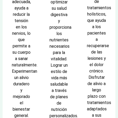
de
adecuada,
optimizar
tratamientos
ayuda a
su salud
holísticos,
reducir la
digestiva
que ayuda
tensión
y
a los
en los
proporciona
pacientes
nervios, lo
los
a
que
nutrientes
recuperarse
permite a
necesarios
de las
su cuerpo
para la
lesiones y
a sanar
vitalidad.
el dolor
naturalmente.
Lograr un
crónico.
Experimentan
estilo de
Disfrutar
un alivio
vida más
de alivio a
duradero
saludable
largo
y
a través
plazo con
mejorado
de planes
tratamientos
el
de
adaptados
bienestar
nutrición
a sus
general.
personalizados.