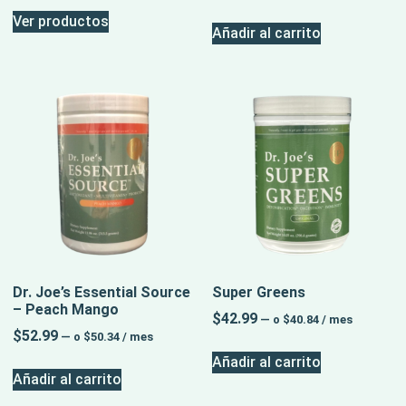
Ver productos
Añadir al carrito
Dr. Joe’s Essential Source
Super Greens
– Peach Mango
$
42.99
—
o
$
40.84
/ mes
$
52.99
—
o
$
50.34
/ mes
Añadir al carrito
Añadir al carrito