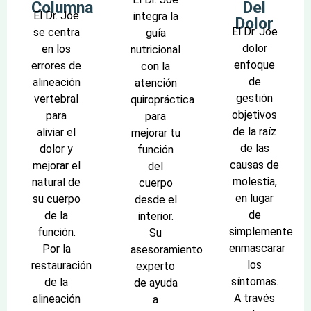
Columna
Del
El Dr. Joe
integra la
Dolor
El Dr. Joe
se centra
guía
dolor
en los
nutricional
enfoque
errores de
con la
de
alineación
atención
gestión
vertebral
quiropráctica
objetivos
para
para
de la raíz
aliviar el
mejorar tu
de las
dolor y
función
causas de
mejorar el
del
molestia,
natural de
cuerpo
en lugar
su cuerpo
desde el
de
de la
interior.
simplemente
función.
Su
enmascarar
Por la
asesoramiento
los
restauración
experto
síntomas.
de la
de ayuda
A través
alineación
a