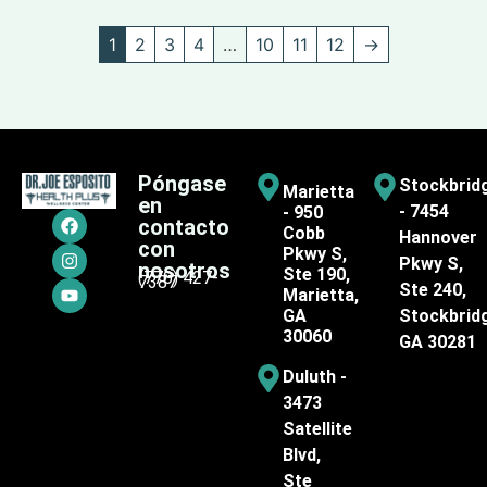
1
2
3
4
…
10
11
12
→
Póngase
Stockbrid
Marietta
en
- 7454
- 950
contacto
Cobb
Hannover
con
Pkwy S,
Pkwy S,
nosotros
Ste 190,
(770) 427-
7387
Ste 240,
Marietta,
GA
Stockbrid
30060
GA 30281
Duluth -
3473
Satellite
Blvd,
Ste