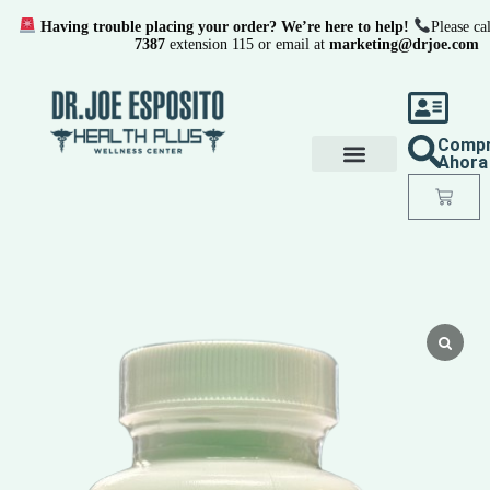
Having trouble placing your order? We’re here to help!
Please cal
7387
extension 115 or email at
marketing@drjoe.com
Comp
Ahora