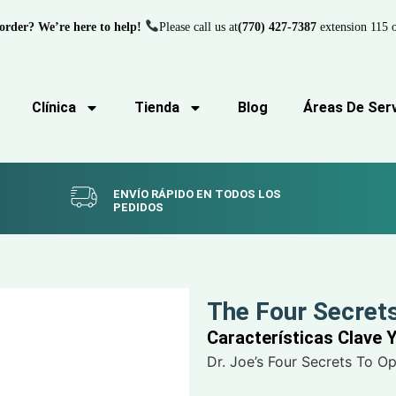
order? We’re here to help!
Please call us at
(770) 427-7387
extension 115 o
Clínica
Tienda
Blog
Áreas De Serv
ENVÍO RÁPIDO EN TODOS LOS
PEDIDOS
The Four Secret
Características Clave 
Dr. Joe’s Four Secrets To O