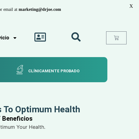
X
r email at
marketing@drjoe.com
icio
CLÍNICAMENTE PROBADO
s To Optimum Health
Y Beneficios
ptimum Your Health.