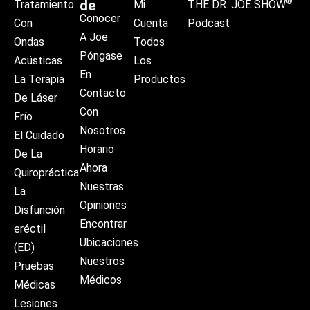
®
de
Tratamiento
Mi
THE DR. JOE SHOW
Conocer
Con
Cuenta
Podcast
A Joe
Ondas
Todos
Póngase
Acústicas
Los
En
La Terapia
Productos
Contacto
De Láser
Con
Frío
Nosotros
El Cuidado
Horario
De La
Ahora
Quiropráctica
Nuestras
La
Opiniones
Disfunción
Encontrar
eréctil
Ubicaciones
(ED)
Nuestros
Pruebas
Médicos
Médicas
Lesiones