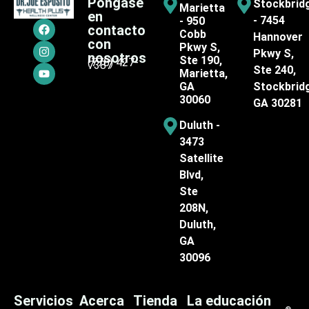
Póngase
Stockbrid
Marietta
en
- 7454
- 950
contacto
Cobb
Hannover
con
Pkwy S,
Pkwy S,
nosotros
Ste 190,
(770) 427-
7387
Ste 240,
Marietta,
GA
Stockbrid
30060
GA 30281
Duluth -
3473
Satellite
Blvd,
Ste
208N,
Duluth,
GA
30096
Servicios
Acerca
Tienda
La educación