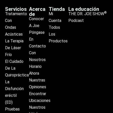
Servicios
Acerca
Tienda
La educación
®
de
Tratamiento
Mi
THE DR. JOE SHOW
Conocer
Con
Cuenta
Podcast
A Joe
Ondas
Todos
Póngase
Acústicas
Los
En
La Terapia
Productos
Contacto
De Láser
Con
Frío
Nosotros
El Cuidado
Horario
De La
Ahora
Quiropráctica
Nuestras
La
Opiniones
Disfunción
Encontrar
eréctil
Ubicaciones
(ED)
Nuestros
Pruebas