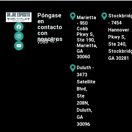
Póngase
Stockbrid
Marietta
en
- 7454
- 950
contacto
Cobb
Hannover
con
Pkwy S,
Pkwy S,
nosotros
Ste 190,
(770) 427-
7387
Ste 240,
Marietta,
GA
Stockbrid
30060
GA 30281
Duluth -
3473
Satellite
Blvd,
Ste
208N,
Duluth,
GA
30096