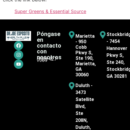
Super Greens & Essential Source
Póngase
Stockbrid
Marietta
en
- 7454
- 950
contacto
Cobb
Hannover
con
Pkwy S,
Pkwy S,
nosotros
Ste 190,
(770) 427-
7387
Ste 240,
Marietta,
GA
Stockbrid
30060
GA 30281
Duluth -
3473
Satellite
Blvd,
Ste
208N,
Duluth,