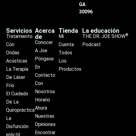
GA
30096
Servicios
Acerca
Tienda
La educación
®
de
Tratamiento
Mi
THE DR. JOE SHOW
Conocer
Con
Cuenta
Podcast
A Joe
Ondas
Todos
Póngase
Acústicas
Los
En
La Terapia
Productos
Contacto
De Láser
Con
Frío
Nosotros
El Cuidado
Horario
De La
Ahora
Quiropráctica
Nuestras
La
Opiniones
Disfunción
Encontrar
eréctil