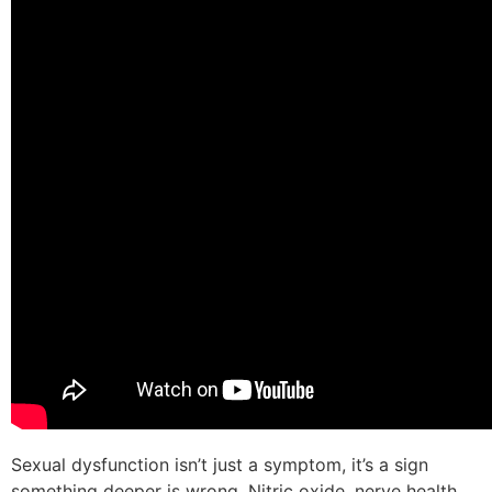
Sexual dysfunction isn’t just a symptom, it’s a sign
something deeper is wrong. Nitric oxide, nerve health,