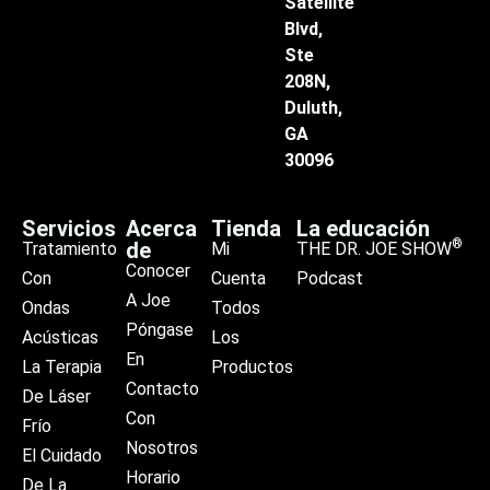
Satellite
Blvd,
Ste
208N,
Duluth,
GA
30096
Servicios
Acerca
Tienda
La educación
®
de
Tratamiento
Mi
THE DR. JOE SHOW
Conocer
Con
Cuenta
Podcast
A Joe
Ondas
Todos
Póngase
Acústicas
Los
En
La Terapia
Productos
Contacto
De Láser
Con
Frío
Nosotros
El Cuidado
Horario
De La