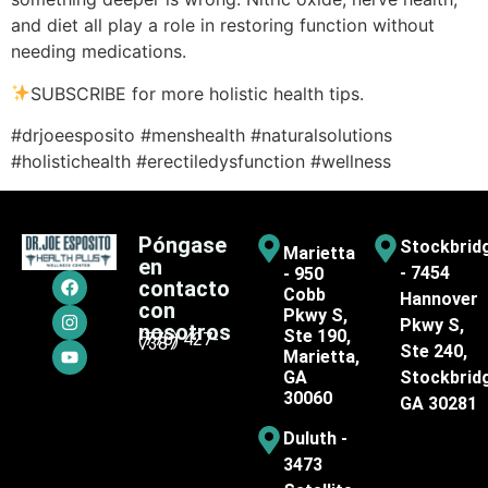
and diet all play a role in restoring function without
needing medications.
SUBSCRIBE for more holistic health tips.
#drjoeesposito #menshealth #naturalsolutions
#holistichealth #erectiledysfunction #wellness
Póngase
Stockbrid
Marietta
en
- 7454
- 950
contacto
Cobb
Hannover
con
Pkwy S,
Pkwy S,
nosotros
Ste 190,
(770) 427-
7387
Ste 240,
Marietta,
GA
Stockbrid
30060
GA 30281
Duluth -
3473