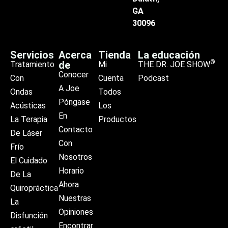
GA
30096
Servicios
Acerca
Tienda
La educación
®
de
Tratamiento
Mi
THE DR. JOE SHOW
Conocer
Con
Cuenta
Podcast
A Joe
Ondas
Todos
Póngase
Acústicas
Los
En
La Terapia
Productos
Contacto
De Láser
Con
Frío
Nosotros
El Cuidado
Horario
De La
Ahora
Quiropráctica
Nuestras
La
Opiniones
Disfunción
Encontrar