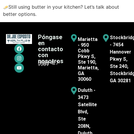
Still using butter in your kitchen? Let’s talk about
better options.
Póngase
Stockbrid
Marietta
en
- 7454
- 950
contacto
Cobb
Hannover
con
Pkwy S,
Pkwy S,
nosotros
Ste 190,
(770) 427-
7387
Ste 240,
Marietta,
GA
Stockbrid
30060
GA 30281
Duluth -
3473
Satellite
Blvd,
Ste
208N,
Duluth,