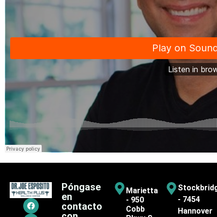
Póngase
Stockbrid
Marietta
en
- 7454
- 950
contacto
Cobb
Hannover
con