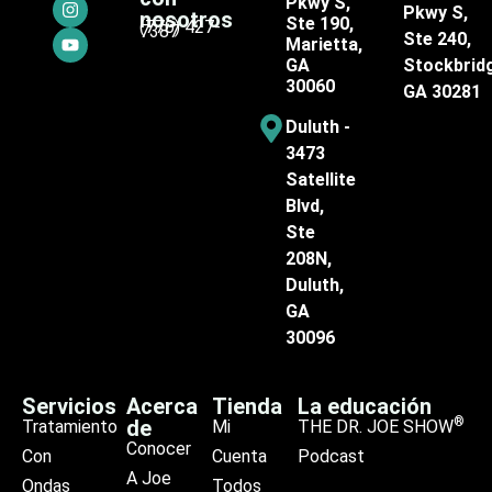
Pkwy S,
Pkwy S,
nosotros
Ste 190,
(770) 427-
7387
Ste 240,
Marietta,
GA
Stockbrid
30060
GA 30281
Duluth -
3473
Satellite
Blvd,
Ste
208N,
Duluth,
GA
30096
Servicios
Acerca
Tienda
La educación
®
de
Tratamiento
Mi
THE DR. JOE SHOW
Conocer
Con
Cuenta
Podcast
A Joe
Ondas
Todos