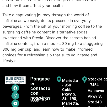
and how it can affect your health.
Take a captivating journey through the world of
caffeine as we navigate its presence in everyday
beverages. From the jolt of your morning coffee to the
surprising caffeine content in alternative sodas
sweetened with Stevia. Discover the secrets behind
caffeine content, from a modest 30 mg to a staggering
300 mg per cup, and learn how to make informed
choices for a refreshing sip that suits your taste and
lifestyle.
Póngase
Stockbrid
Marietta
en
- 7454
- 950
contacto
Cobb
Hannover
con
Pkwy S,
Pkwy S,
nosotros
Ste 190,
(770) 427-
7387
Ste 240,
Marietta,