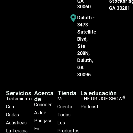
GA
Stockbrid
30060
GA 30281
Duluth -
3473
Satellite
Blvd,
Ste
208N,
Duluth,
GA
30096
Servicios
Acerca
Tienda
La educación
®
de
Tratamiento
Mi
THE DR. JOE SHOW
Conocer
Con
Cuenta
Podcast
A Joe
Ondas
Todos
Póngase
Acústicas
Los
En
La Terapia
Productos