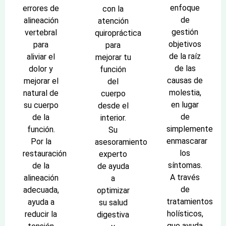
enfoque
errores de
con la
de
alineación
atención
gestión
vertebral
quiropráctica
objetivos
para
para
de la raíz
aliviar el
mejorar tu
de las
dolor y
función
causas de
mejorar el
del
molestia,
natural de
cuerpo
en lugar
su cuerpo
desde el
de
de la
interior.
simplemente
función.
Su
enmascarar
Por la
asesoramiento
los
restauración
experto
síntomas.
de la
de ayuda
A través
alineación
a
de
adecuada,
optimizar
tratamientos
ayuda a
su salud
holísticos,
reducir la
digestiva
que ayuda