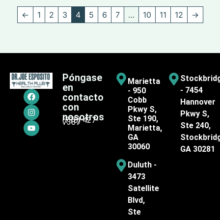
←
1
2
3
4
5
6
7
…
10
11
12
→
Póngase
Stockbrid
Marietta
en
- 7454
- 950
contacto
Cobb
Hannover
con
Pkwy S,
Pkwy S,
nosotros
Ste 190,
(770) 427-
7387
Ste 240,
Marietta,
GA
Stockbrid
30060
GA 30281
Duluth -
3473
Satellite
Blvd,
Ste