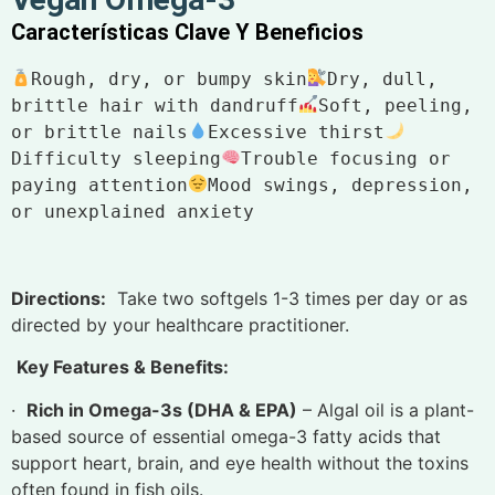
Características Clave Y Beneficios
Rough, dry, or bumpy skin
Dry, dull, 
brittle hair with dandruff
Soft, peeling, 
or brittle nails
Excessive thirst
Difficulty sleeping
Trouble focusing or 
paying attention
Mood swings, depression, 
or unexplained anxiety
Directions:
Take two softgels 1-3 times per day or as
directed by your healthcare practitioner.
Key Features & Benefits:
·
Rich in Omega-3s (DHA & EPA)
– Algal oil is a plant-
based source of essential omega-3 fatty acids that
support heart, brain, and eye health without the toxins
often found in fish oils.