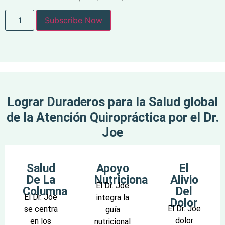
Subscribe Now
Lograr Duraderos para la Salud global
de la Atención Quiropráctica por el Dr.
Joe
Salud
Apoyo
El
De La
Nutricional
Alivio
El Dr. Joe
Columna
Del
El Dr. Joe
integra la
Dolor
El Dr. Joe
se centra
guía
dolor
en los
nutricional