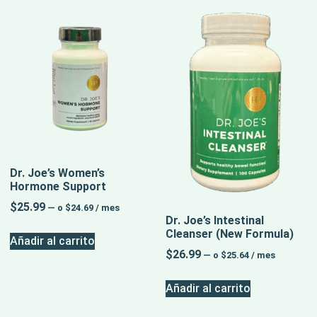
Dr. Joe’s Women’s
Hormone Support
$
25.99
—
o
$
24.69
/ mes
Dr. Joe’s Intestinal
Cleanser (New Formula)
Añadir al carrito
$
26.99
—
o
$
25.64
/ mes
Añadir al carrito