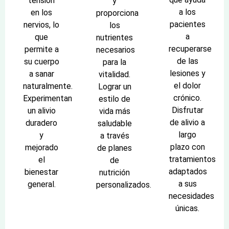
tensión
y
a los
en los
proporciona
pacientes
nervios, lo
los
a
que
nutrientes
recuperarse
permite a
necesarios
de las
su cuerpo
para la
lesiones y
a sanar
vitalidad.
el dolor
naturalmente.
Lograr un
crónico.
Experimentan
estilo de
Disfrutar
un alivio
vida más
de alivio a
duradero
saludable
largo
y
a través
plazo con
mejorado
de planes
tratamientos
el
de
adaptados
bienestar
nutrición
a sus
general.
personalizados.
necesidades
únicas.