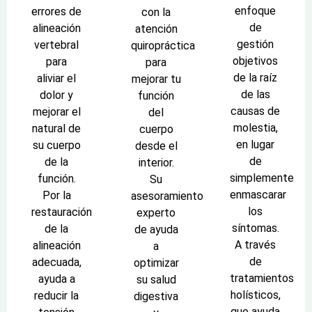
enfoque
errores de
con la
de
alineación
atención
gestión
vertebral
quiropráctica
objetivos
para
para
de la raíz
aliviar el
mejorar tu
de las
dolor y
función
causas de
mejorar el
del
molestia,
natural de
cuerpo
en lugar
su cuerpo
desde el
de
de la
interior.
simplemente
función.
Su
enmascarar
Por la
asesoramiento
los
restauración
experto
síntomas.
de la
de ayuda
A través
alineación
a
de
adecuada,
optimizar
tratamientos
ayuda a
su salud
holísticos,
reducir la
digestiva
que ayuda