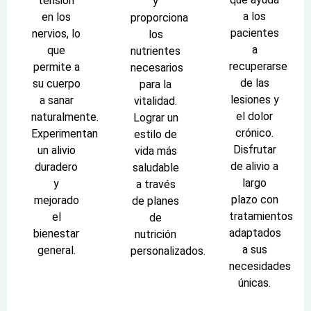
tensión
y
a los
en los
proporciona
pacientes
nervios, lo
los
a
que
nutrientes
recuperarse
permite a
necesarios
de las
su cuerpo
para la
lesiones y
a sanar
vitalidad.
el dolor
naturalmente.
Lograr un
crónico.
Experimentan
estilo de
Disfrutar
un alivio
vida más
de alivio a
duradero
saludable
largo
y
a través
plazo con
mejorado
de planes
tratamientos
el
de
adaptados
bienestar
nutrición
a sus
general.
personalizados.
necesidades
únicas.