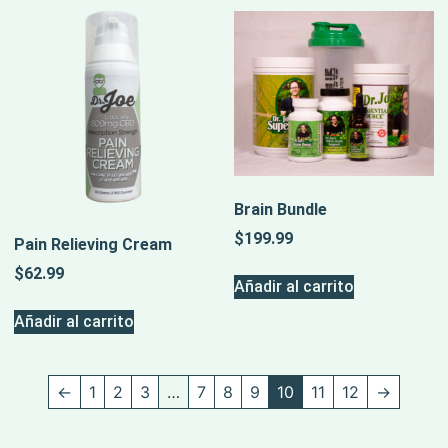
Brain Bundle
$
199.99
Pain Relieving Cream
$
62.99
Añadir al carrito
Añadir al carrito
←
1
2
3
…
7
8
9
10
11
12
→