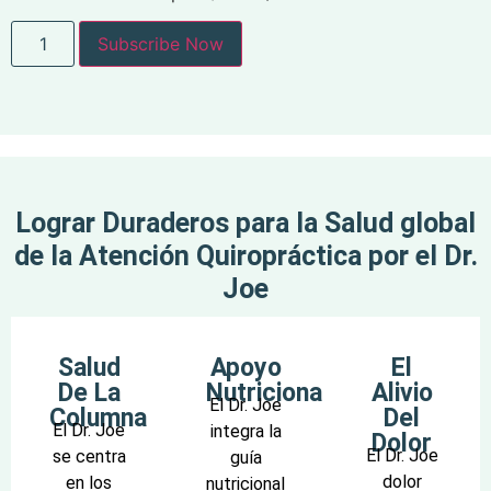
Subscribe Now
Lograr Duraderos para la Salud global
de la Atención Quiropráctica por el Dr.
Joe
Salud
Apoyo
El
De La
Nutricional
Alivio
El Dr. Joe
Columna
Del
El Dr. Joe
integra la
Dolor
El Dr. Joe
se centra
guía
dolor
en los
nutricional