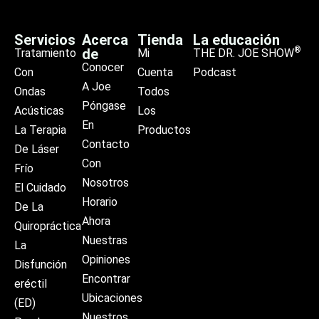
Servicios
Acerca
Tienda
La educación
®
de
Tratamiento
Mi
THE DR. JOE SHOW
Conocer
Con
Cuenta
Podcast
A Joe
Ondas
Todos
Póngase
Acústicas
Los
En
La Terapia
Productos
Contacto
De Láser
Con
Frío
Nosotros
El Cuidado
Horario
De La
Ahora
Quiropráctica
Nuestras
La
Opiniones
Disfunción
Encontrar
eréctil
Ubicaciones
(ED)
Nuestros