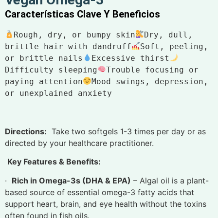
Características Clave Y Beneficios
Rough, dry, or bumpy skin
Dry, dull, 
brittle hair with dandruff
Soft, peeling, 
or brittle nails
Excessive thirst
Difficulty sleeping
Trouble focusing or 
paying attention
Mood swings, depression, 
or unexplained anxiety
Directions:
Take two softgels 1-3 times per day or as
directed by your healthcare practitioner.
Key Features & Benefits:
·
Rich in Omega-3s (DHA & EPA)
– Algal oil is a plant-
based source of essential omega-3 fatty acids that
support heart, brain, and eye health without the toxins
often found in fish oils.