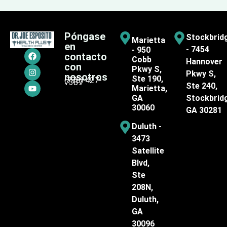
Póngase
Stockbrid
Marietta
en
- 7454
- 950
contacto
Cobb
Hannover
con
Pkwy S,
Pkwy S,
nosotros
Ste 190,
(770) 427-
7387
Ste 240,
Marietta,
GA
Stockbrid
30060
GA 30281
Duluth -
3473
Satellite
Blvd,
Ste
208N,
Duluth,
GA
30096