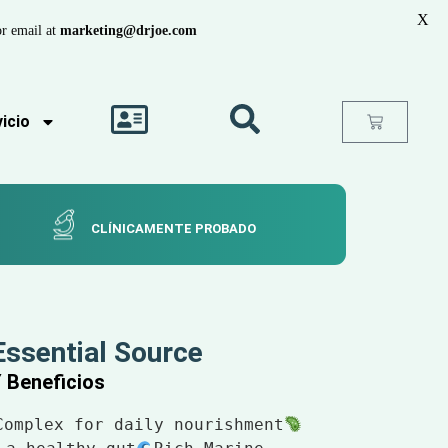
X
r email at
marketing@drjoe.com
icio
CLÍNICAMENTE PROBADO
Essential Source
Y Beneficios
Complex for daily nourishment