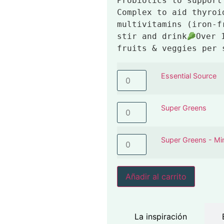
Probiotics to support
Complex to aid thyroi
multivitamins (iron-f
stir and drink
Over 
fruits & veggies per 
Essential Source
Super Greens
Super Greens - Mi
Añadir al carrito
La inspiración