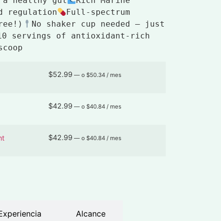
 a healthy gut
Rich Marine 
d regulation
Full-spectrum 
ree!)
No shaker cup needed — just 
10 servings of antioxidant-rich 
scoop
$
52.99
—
o
$
50.34
/ mes
$
42.99
—
o
$
40.84
/ mes
$
42.99
nt
—
o
$
40.84
/ mes
Experiencia
Alcance