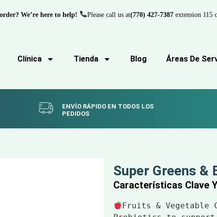
order? We’re here to help!
Please call us at
(770) 427-7387
extension 115 o
Clínica
Tienda
Blog
Áreas De Serv
ENVÍO RÁPIDO EN TODOS LOS
PEDIDOS
Super Greens & 
Características Clave 
Fruits & Vegetable 