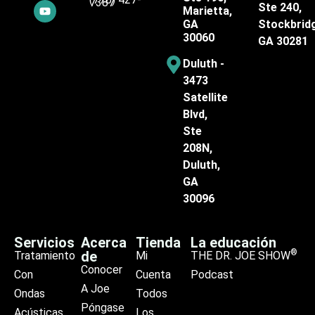
7387
Ste 240,
Marietta,
GA
Stockbrid
30060
GA 30281
Duluth -
3473
Satellite
Blvd,
Ste
208N,
Duluth,
GA
30096
Servicios
Acerca
Tienda
La educación
®
de
Tratamiento
Mi
THE DR. JOE SHOW
Conocer
Con
Cuenta
Podcast
A Joe
Ondas
Todos
Póngase
Acústicas
Los