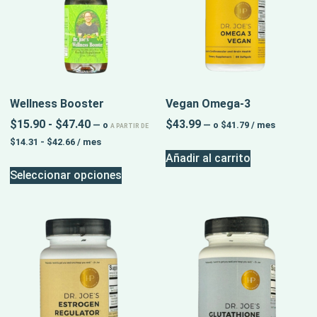
Wellness Booster
Vegan Omega-3
$
15.90
-
$
47.40
$
43.99
—
o
—
o
$
41.79
/ mes
A PARTIR DE
$
14.31
-
$
42.66
/ mes
Añadir al carrito
Seleccionar opciones