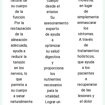
molestia,
natural de
cuerpo
en lugar
su cuerpo
desde el
de
de la
interior.
simplemente
función.
Su
enmascarar
Por la
asesoramiento
los
restauración
experto
síntomas.
de la
de ayuda
A través
alineación
a
de
adecuada,
optimizar
tratamientos
ayuda a
su salud
holísticos,
reducir la
digestiva
que ayuda
tensión
y
a los
en los
proporciona
pacientes
nervios, lo
los
a
que
nutrientes
recuperarse
permite a
necesarios
de las
su cuerpo
para la
lesiones y
a sanar
vitalidad.
el dolor
naturalmente.
Lograr un