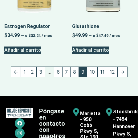
Estrogen Regulator
Glutathione
$
34.99
$
49.99
—
o
$
33.24
/ mes
—
o
$
47.49
/ mes
Añadir al carrito
Añadir al carrito
←
1
2
3
…
6
7
8
9
10
11
12
→
Póngase
Stockbrid
Marietta
en
- 7454
- 950
contacto
Cobb
Hannover
con
Pkwy S,
Pkwy S,
nosotros
Ste 190,
(770) 427-