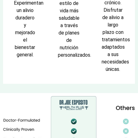
crónico.
Experimentan
estilo de
Disfrutar
un alivio
vida más
de alivio a
duradero
saludable
largo
y
a través
plazo con
mejorado
de planes
tratamientos
el
de
adaptados
bienestar
nutrición
a sus
general.
personalizados.
necesidades
únicas.