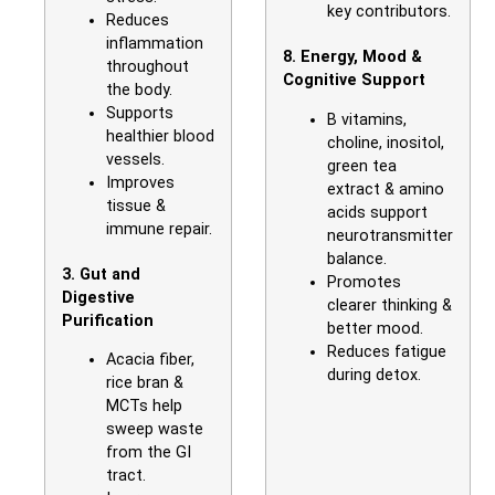
key contributors.
Reduces
inflammation
8. Energy, Mood &
throughout
Cognitive Support
the body.
Supports
B vitamins,
healthier blood
choline, inositol,
vessels.
green tea
Improves
extract & amino
tissue &
acids support
immune repair.
neurotransmitter
balance.
3. Gut and
Promotes
Digestive
clearer thinking &
Purification
better mood.
Reduces fatigue
Acacia fiber,
during detox.
rice bran &
MCTs help
sweep waste
from the GI
tract.