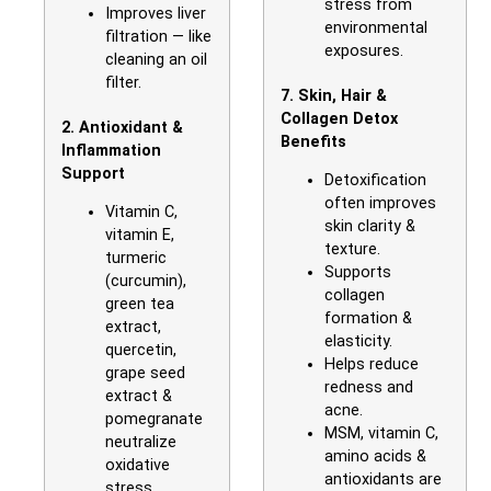
stress from
Improves liver
environmental
filtration — like
exposures.
cleaning an oil
filter.
7. Skin, Hair &
Collagen Detox
2. Antioxidant &
Benefits
Inflammation
Support
Detoxification
often improves
Vitamin C,
skin clarity &
vitamin E,
texture.
turmeric
Supports
(curcumin),
collagen
green tea
formation &
extract,
elasticity.
quercetin,
Helps reduce
grape seed
redness and
extract &
acne.
pomegranate
MSM, vitamin C,
neutralize
amino acids &
oxidative
antioxidants are
stress.