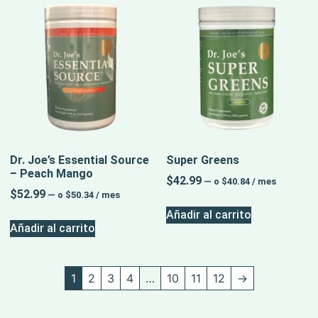
Dr. Joe’s Essential Source
Super Greens
– Peach Mango
$
42.99
—
o
$
40.84
/ mes
$
52.99
—
o
$
50.34
/ mes
Añadir al carrito
Añadir al carrito
1
2
3
4
…
10
11
12
→