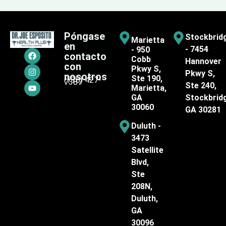
Póngase
Stockbrid
Marietta
en
- 7454
- 950
contacto
Cobb
Hannover
con
Pkwy S,
Pkwy S,
nosotros
Ste 190,
(770) 427-
7387
Ste 240,
Marietta,
GA
Stockbrid
30060
GA 30281
Duluth -
3473
Satellite
Blvd,
Ste
208N,
Duluth,
GA
30096