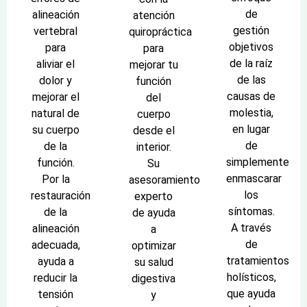
de
alineación
atención
gestión
vertebral
quiropráctica
objetivos
para
para
de la raíz
aliviar el
mejorar tu
de las
dolor y
función
causas de
mejorar el
del
molestia,
natural de
cuerpo
en lugar
su cuerpo
desde el
de
de la
interior.
simplemente
función.
Su
enmascarar
Por la
asesoramiento
los
restauración
experto
síntomas.
de la
de ayuda
A través
alineación
a
de
adecuada,
optimizar
tratamientos
ayuda a
su salud
holísticos,
reducir la
digestiva
que ayuda
tensión
y