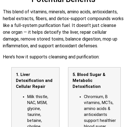
This blend of vitamins, minerals, amino acids, antioxidants,
herbal extracts, fibers, and detox-support compounds works
like a full-system purification fuel. It doesn’t just cleanse
one organ — it helps detoxify the liver, repair cellular
damage, remove stored toxins, balance digestion, mop up
inflammation, and support antioxidant defenses.
Here’s how it supports cleansing and purification:
1. Liver
5. Blood Sugar &
Detoxification and
Metabolic
Cellular Repair
Detoxification
Milk thistle,
Chromium, B
NAC, MSM,
vitamins, MCTs,
glycine,
amino acids &
taurine,
antioxidants
betaine,
support healthier
choline,
blood sugar