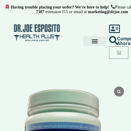
Having trouble placing your order? We’re here to help!
Please cal
7387
extension 115 or email at
marketing@drjoe.com
Comp
Ahora