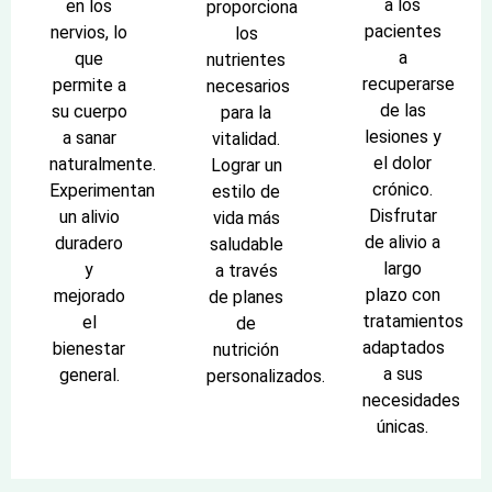
a los
en los
proporciona
pacientes
nervios, lo
los
a
que
nutrientes
recuperarse
permite a
necesarios
de las
su cuerpo
para la
lesiones y
a sanar
vitalidad.
el dolor
naturalmente.
Lograr un
crónico.
Experimentan
estilo de
Disfrutar
un alivio
vida más
de alivio a
duradero
saludable
largo
y
a través
plazo con
mejorado
de planes
tratamientos
el
de
adaptados
bienestar
nutrición
a sus
general.
personalizados.
necesidades
únicas.