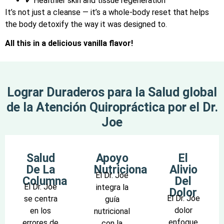
✔ Healthier skin and tissue regeneration
It’s not just a cleanse — it’s a whole-body reset that helps
the body detoxify the way it was designed to.
All this in a delicious vanilla flavor!
Lograr Duraderos para la Salud global
de la Atención Quiropráctica por el Dr.
Joe
Salud
Apoyo
El
De La
Nutricional
Alivio
El Dr. Joe
Columna
Del
El Dr. Joe
integra la
Dolor
El Dr. Joe
se centra
guía
dolor
en los
nutricional
enfoque
errores de
con la