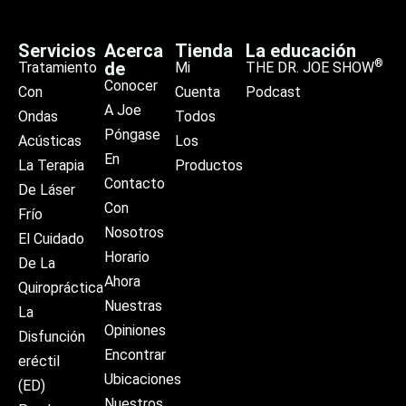
Servicios
Acerca
Tienda
La educación
®
de
Tratamiento
Mi
THE DR. JOE SHOW
Conocer
Con
Cuenta
Podcast
A Joe
Ondas
Todos
Póngase
Acústicas
Los
En
La Terapia
Productos
Contacto
De Láser
Con
Frío
Nosotros
El Cuidado
Horario
De La
Ahora
Quiropráctica
Nuestras
La
Opiniones
Disfunción
Encontrar
eréctil
Ubicaciones
(ED)
Nuestros