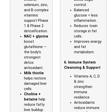
selenium, zinc,
control.
and B-complex
Balanced
vitamins
glucose = less
support Phase
inflammation.
1 & Phase 2
Reduces toxin
detoxification.
storage in fat
NAC + glycine
cells.
boost
Improves energy
glutathione —
and fat
the body’s
metabolism.
strongest
6. Immune System
detox
Cleansing & Support
antioxidant.
Milk thistle
Vitamins A, C, D
helps restore
& zinc
damaged liver
strengthen
cells.
immune
Choline +
resilience.
betaine
help
Antioxidants
reduce fatty
reduce immune
liver buildup.