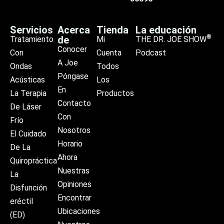
Servicios
Acerca
Tienda
La educación
®
de
Tratamiento
Mi
THE DR. JOE SHOW
Conocer
Con
Cuenta
Podcast
A Joe
Ondas
Todos
Póngase
Acústicas
Los
En
La Terapia
Productos
Contacto
De Láser
Con
Frío
Nosotros
El Cuidado
Horario
De La
Ahora
Quiropráctica
Nuestras
La
Opiniones
Disfunción
Encontrar
eréctil
Ubicaciones
(ED)