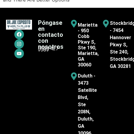
Póngase
Stockbrid
Marietta
en
- 7454
- 950
contacto
Cobb
Hannover
con
Pkwy S,
Pkwy S,
nosotros
Ste 190,
(770) 427-
7387
Ste 240,
Marietta,
GA
Stockbrid
30060
GA 30281
Duluth -
3473
Satellite
Blvd,
Ste
208N,
Duluth,
GA
30096