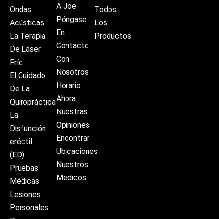
A Joe
Ondas
Todos
Póngase
Acústicas
Los
En
La Terapia
Productos
Contacto
De Láser
Con
Frío
Nosotros
El Cuidado
Horario
De La
Ahora
Quiropráctica
Nuestras
La
Opiniones
Disfunción
Encontrar
eréctil
Ubicaciones
(ED)
Nuestros
Pruebas
Médicos
Médicas
Lesiones
Personales