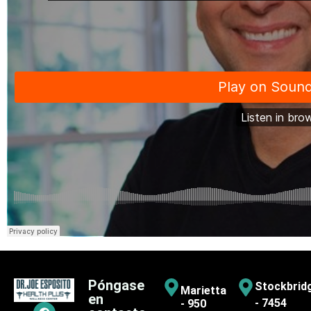
Póngase
Stockbrid
Marietta
en
- 7454
- 950