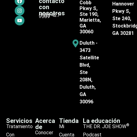
contacto
Cobb
Hannover
con
Pkwy S,
Pkwy S,
nosotros
Ste 190,
(770) 427-
7387
Ste 240,
Marietta,
GA
Stockbrid
30060
GA 30281
Duluth -
3473
Satellite
Blvd,
Ste
208N,
Duluth,
GA
30096
Servicios
Acerca
Tienda
La educación
®
de
Tratamiento
Mi
THE DR. JOE SHOW
Conocer
Con
Cuenta
Podcast