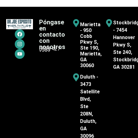
Póngase
Stockbrid
Marietta
en
- 7454
- 950
contacto
Cobb
Hannover
con
Pkwy S,
Pkwy S,
nosotros
Ste 190,
(770) 427-
7387
Ste 240,
Marietta,
GA
Stockbrid
30060
GA 30281
Duluth -
3473
Satellite
Blvd,
Ste
208N,
Duluth,
GA
30096