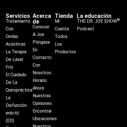
Servicios
Acerca
Tienda
La educación
®
de
Tratamiento
Mi
THE DR. JOE SHOW
Conocer
Con
Cuenta
Podcast
A Joe
Ondas
Todos
Póngase
Acústicas
Los
En
La Terapia
Productos
Contacto
De Láser
Con
Frío
Nosotros
El Cuidado
Horario
De La
Ahora
Quiropráctica
Nuestras
La
Opiniones
Disfunción
Encontrar
eréctil
Ubicaciones
(ED)
Nuestros