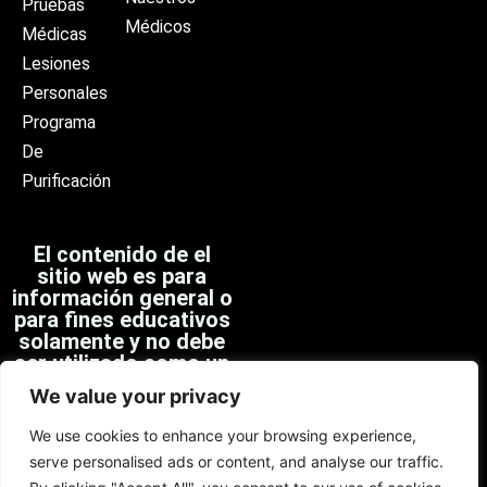
Pruebas
Médicos
Médicas
Lesiones
Personales
Programa
De
Purificación
El contenido de el
sitio web es para
información general o
para fines educativos
solamente y no debe
ser utilizado como un
sustituto para el
We value your privacy
consejo médico
profesional,
We use cookies to enhance your browsing experience,
diagnóstico o
serve personalised ads or content, and analyse our traffic.
tratamiento.