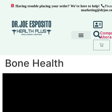
Having trouble placing your order? We’re here to help!
Pleas
marketing@drjoe.c
Comp
Ahora
Bone Health