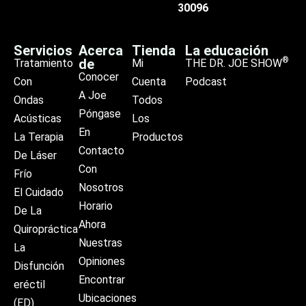
30096
Servicios
Acerca
Tienda
La educación
®
de
Tratamiento
Mi
THE DR. JOE SHOW
Conocer
Con
Cuenta
Podcast
A Joe
Ondas
Todos
Póngase
Acústicas
Los
En
La Terapia
Productos
Contacto
De Láser
Con
Frío
Nosotros
El Cuidado
Horario
De La
Ahora
Quiropráctica
Nuestras
La
Opiniones
Disfunción
Encontrar
eréctil
Ubicaciones
(ED)