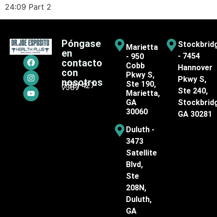
24:09 Part 2
Póngase
Stockbrid
Marietta
en
- 7454
- 950
contacto
Cobb
Hannover
con
Pkwy S,
Pkwy S,
nosotros
Ste 190,
(770) 427-
7387
Ste 240,
Marietta,
GA
Stockbrid
30060
GA 30281
Duluth -
3473
Satellite
Blvd,
Ste
208N,
Duluth,
GA