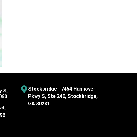
Stockbridge - 7454 Hannover
y S,
Pkwy S, Ste 240, Stockbridge,
060
GA 30281
vd,
096