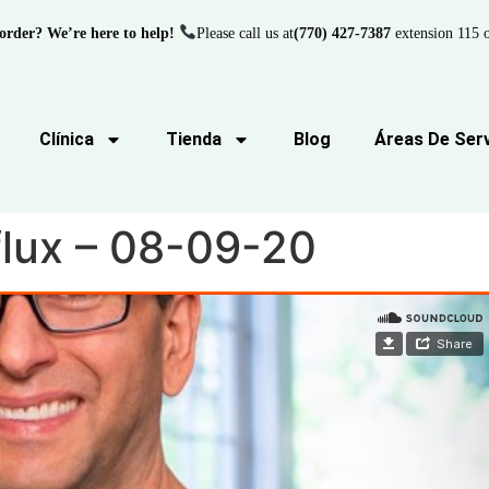
order? We’re here to help!
Please call us at
(770) 427-7387
extension 115 o
Clínica
Tienda
Blog
Áreas De Serv
flux – 08-09-20