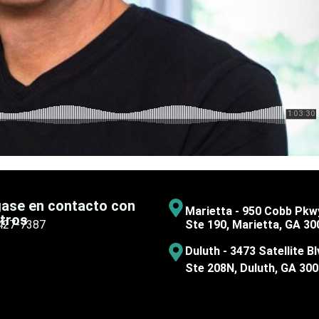
ase en contacto con
Marietta - 950 Cobb Pkw
tros
 427-7387
Ste 190, Marietta, GA 30
Duluth - 3473 Satellite Bl
Ste 208N, Duluth, GA 30