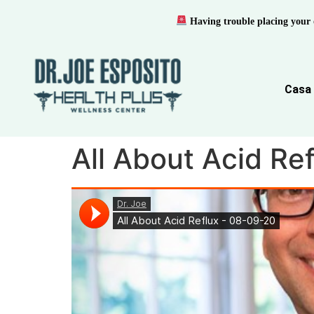
Having trouble placing your 
Casa
All About Acid Re