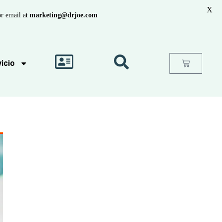
X
r email at
marketing@drjoe.com
icio