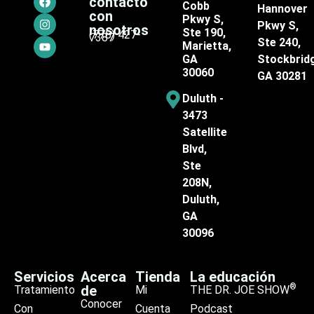
contacto
Cobb
Hannover
con
Pkwy S,
Pkwy S,
nosotros
Ste 190,
(770) 427-
7387
Ste 240,
Marietta,
GA
Stockbrid
30060
GA 30281
Duluth -
3473
Satellite
Blvd,
Ste
208N,
Duluth,
GA
30096
Servicios
Acerca
Tienda
La educación
®
de
Tratamiento
Mi
THE DR. JOE SHOW
Conocer
Con
Cuenta
Podcast