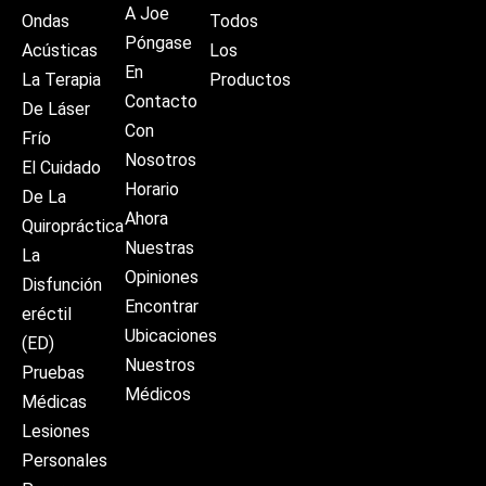
A Joe
Ondas
Todos
Póngase
Acústicas
Los
En
La Terapia
Productos
Contacto
De Láser
Con
Frío
Nosotros
El Cuidado
Horario
De La
Ahora
Quiropráctica
Nuestras
La
Opiniones
Disfunción
Encontrar
eréctil
Ubicaciones
(ED)
Nuestros
Pruebas
Médicos
Médicas
Lesiones
Personales