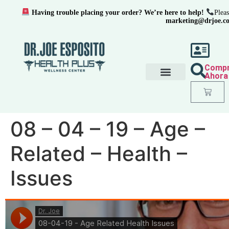
Having trouble placing your order? We’re here to help!
Pleas
marketing@drjoe.c
Comp
Ahora
08 – 04 – 19 – Age –
Related – Health –
Issues