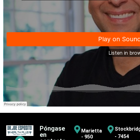
Póngase
Stockbrid
Marietta
en
- 7454
- 950