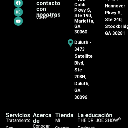
contacto
Cobb
Hannover
con
Pkwy S,
Pkwy S,
nosotros
Ste 190,
(770) 427-
7387
Ste 240,
Marietta,
GA
Stockbrid
30060
GA 30281
Duluth -
3473
Satellite
Blvd,
Ste
208N,
Duluth,
GA
30096
Servicios
Acerca
Tienda
La educación
®
de
Tratamiento
Mi
THE DR. JOE SHOW
Conocer