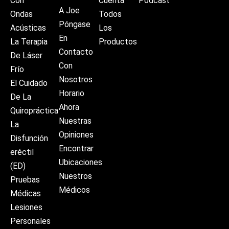
Con
Cuenta
Podcast
A Joe
Ondas
Todos
Póngase
Acústicas
Los
En
La Terapia
Productos
Contacto
De Láser
Con
Frío
Nosotros
El Cuidado
Horario
De La
Ahora
Quiropráctica
Nuestras
La
Opiniones
Disfunción
Encontrar
eréctil
Ubicaciones
(ED)
Nuestros
Pruebas
Médicos
Médicas
Lesiones
Personales