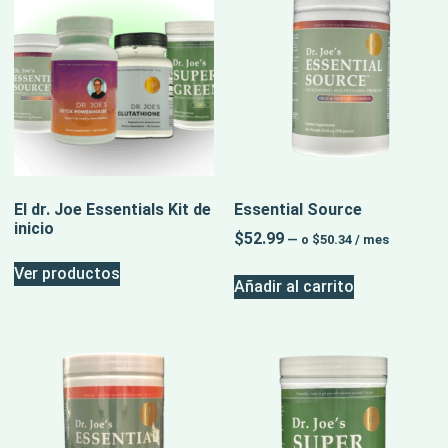
El dr. Joe Essentials Kit de
Essential Source
inicio
$
52.99
—
o
$
50.34
/ mes
Ver productos
Añadir al carrito