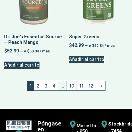
Dr. Joe’s Essential Source
Super Greens
– Peach Mango
$
42.99
—
o
$
40.84
/ mes
$
52.99
—
o
$
50.34
/ mes
Añadir al carrito
Añadir al carrito
1
2
3
4
…
10
11
12
→
Póngase
Stockbrid
Marietta
en
- 7454
- 950