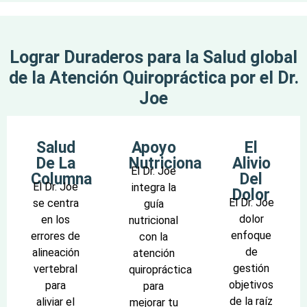
Lograr Duraderos para la Salud global
de la Atención Quiropráctica por el Dr.
Joe
Salud
Apoyo
El
De La
Nutricional
Alivio
El Dr. Joe
Columna
Del
El Dr. Joe
integra la
Dolor
El Dr. Joe
se centra
guía
dolor
en los
nutricional
enfoque
errores de
con la
de
alineación
atención
gestión
vertebral
quiropráctica
objetivos
para
para
de la raíz
aliviar el
mejorar tu