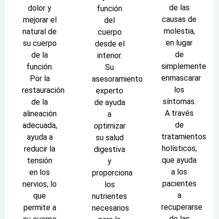
de las
dolor y
función
causas de
mejorar el
del
molestia,
natural de
cuerpo
en lugar
su cuerpo
desde el
de
de la
interior.
simplemente
función.
Su
enmascarar
Por la
asesoramiento
los
restauración
experto
síntomas.
de la
de ayuda
A través
alineación
a
de
adecuada,
optimizar
tratamientos
ayuda a
su salud
holísticos,
reducir la
digestiva
que ayuda
tensión
y
a los
en los
proporciona
pacientes
nervios, lo
los
a
que
nutrientes
recuperarse
permite a
necesarios
de las