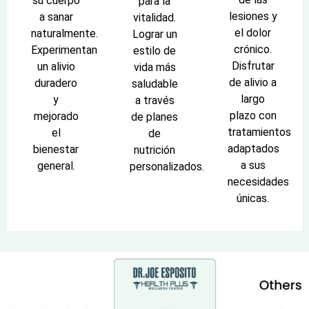
su cuerpo
para la
lesiones y
a sanar
vitalidad.
el dolor
naturalmente.
Lograr un
crónico.
Experimentan
estilo de
Disfrutar
un alivio
vida más
de alivio a
duradero
saludable
largo
y
a través
plazo con
mejorado
de planes
tratamientos
el
de
adaptados
bienestar
nutrición
a sus
general.
personalizados.
necesidades
únicas.