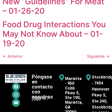
New “Guidelines” For Meat
– 01-26-20
Food Drug Interactions You
May Not Know About – 01-
19-20
←
Anterior
Siguiente
→
Póngase
Stockbrid
Marietta
en
- 7454
- 950
contacto
Cobb
Hannover
con
Pkwy S,
Pkwy S,
nosotros
Ste 190,
(770) 427-
7387
Ste 240,
Marietta,
GA
Stockbrid
30060