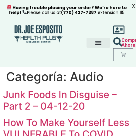
X
Having trouble placing your order? We’re here to
help!
Please call us at
(770) 427-7387
extension 115
Comp
Ahora
Categoría:
Audio
Junk Foods In Disguise –
Part 2 – 04-12-20
How To Make Yourself Less
VULNERABLE To COVID