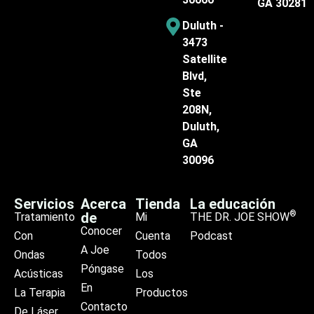
GA 30281
Duluth -
3473
Satellite
Blvd,
Ste
208N,
Duluth,
GA
30096
Servicios
Acerca
Tienda
La educación
®
de
Tratamiento
Mi
THE DR. JOE SHOW
Conocer
Con
Cuenta
Podcast
A Joe
Ondas
Todos
Póngase
Acústicas
Los
En
La Terapia
Productos
Contacto
De Láser